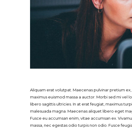
Aliquam erat volutpat. Maecenas pulvinar pretium ex, e
maximus euismod massa a auctor. Morbi sed mi vel 
libero sagittis ultricies. In at erat feugiat, maximus t
malesuada magna. Maecenas aliquet libero eget magna 
Fusce eu accumsan enim, vitae accumsan ex. Vivamus vol
massa, nec egestas odio turpis non odio. Fusce feugiat