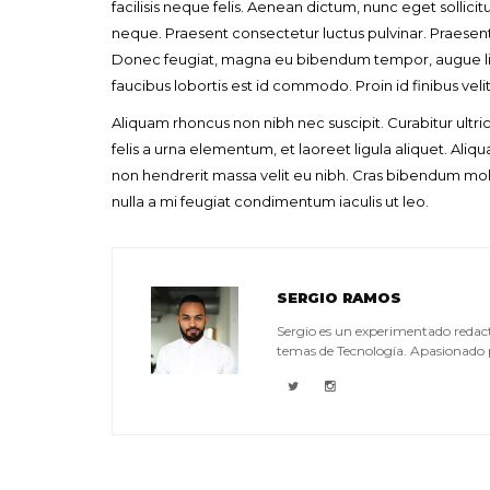
facilisis neque felis. Aenean dictum, nunc eget sollic
LEAVE 
neque. Praesent consectetur luctus pulvinar. Praesent 
Donec feugiat, magna eu bibendum tempor, augue lib
faucibus lobortis est id commodo. Proin id finibus vel
Aliquam rhoncus non nibh nec suscipit. Curabitur ultri
felis a urna elementum, et laoreet ligula aliquet. Aliquam
non hendrerit massa velit eu nibh. Cras bibendum m
nulla a mi feugiat condimentum iaculis ut leo.
SERGIO RAMOS
Sergio es un experimentado redact
temas de Tecnología. Apasionado p