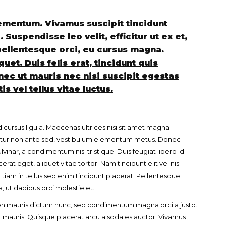
ementum. Vivamus suscipit tincidunt
Suspendisse leo velit, efficitur ut ex et,
 pellentesque orci, eu cursus magna.
uet. Duis felis erat, tincidunt quis
nec ut mauris nec nisi suscipit egestas
 vel tellus vitae luctus.
d cursus ligula. Maecenas ultrices nisi sit amet magna
Totó la Momposina: el
fficitur non ante sed, vestibulum elementum metus. Donec
adiós a la gran
vinar, a condimentum nisl tristique. Duis feugiat libero id
cantadora que llevó la
t eget, aliquet vitae tortor. Nam tincidunt elit vel nisi
raíces colombianas al
Etiam in tellus sed enim tincidunt placerat. Pellentesque
mundo a través de su
, ut dapibus orci molestie et.
tas», el nuevo
música
llo de Hendrix y
ien mauris dictum nunc, sed condimentum magna orci a justo.
MAYO 21, 2026
un himno por la
t mauris. Quisque placerat arcu a sodales auctor. Vivamus
de las mujeres