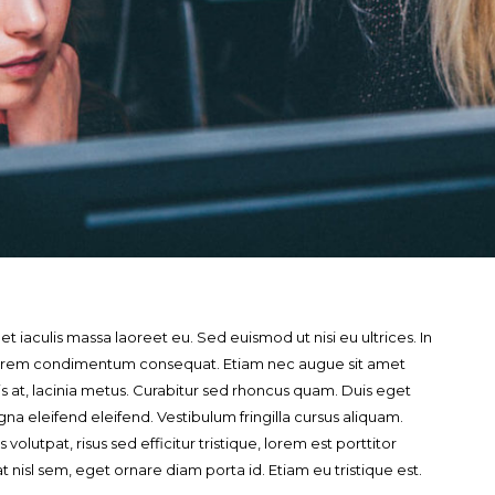
t iaculis massa laoreet eu. Sed euismod ut nisi eu ultrices. In
lorem condimentum consequat. Etiam nec augue sit amet
urpis at, lacinia metus. Curabitur sed rhoncus quam. Duis eget
eleifend eleifend. Vestibulum fringilla cursus aliquam.
utpat, risus sed efficitur tristique, lorem est porttitor
 nisl sem, eget ornare diam porta id. Etiam eu tristique est.