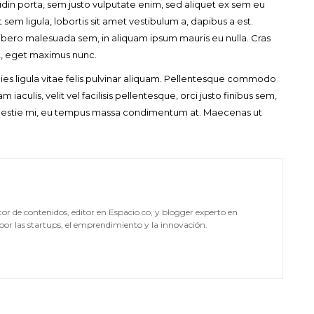
itudin porta, sem justo vulputate enim, sed aliquet ex sem eu
A COMMENT
FEBRERO 16, 2023
sem ligula, lobortis sit amet vestibulum a, dapibus a est.
ero malesuada sem, in aliquam ipsum mauris eu nulla. Cras
it, eget maximus nunc.
cies ligula vitae felis pulvinar aliquam. Pellentesque commodo
 iaculis, velit vel facilisis pellentesque, orci justo finibus sem,
olestie mi, eu tempus massa condimentum at. Maecenas ut
or de contenidos, editor en Espacio.co, y blogger experto en
or las startups, el emprendimiento y la innovación.