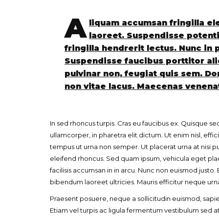
A
liquam accumsan fringilla el
laoreet. Suspendisse potenti. 
fringilla hendrerit lectus. Nunc in
Suspendisse faucibus porttitor aliq
pulvinar non, feugiat quis sem. Do
non vitae lacus. Maecenas venenatis
In sed rhoncus turpis. Cras eu faucibus ex. Quisque se
ullamcorper, in pharetra elit dictum. Ut enim nisl, e
tempus ut urna non semper. Ut placerat urna at nisi pul
eleifend rhoncus. Sed quam ipsum, vehicula eget placera
facilisis accumsan in in arcu. Nunc non euismod justo. 
bibendum laoreet ultricies. Mauris efficitur neque urna
«Boni
senci
Praesent posuere, neque a sollicitudin euismod, sap
Goyo 
Etiam vel turpis ac ligula fermentum vestibulum sed a
vida 