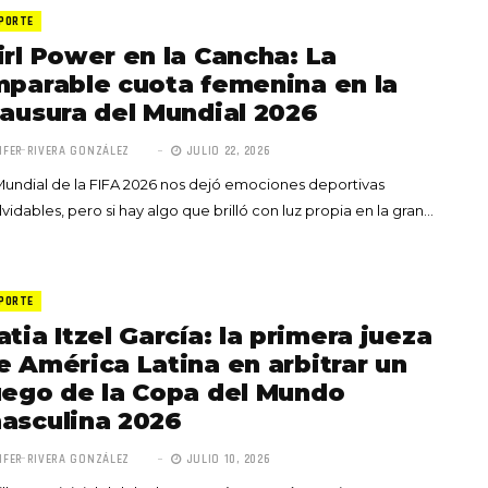
PORTE
irl Power en la Cancha: La
mparable cuota femenina en la
lausura del Mundial 2026
IFER RIVERA GONZÁLEZ
JULIO 22, 2026
Totó la Momposina: el
Mundial de la FIFA 2026 nos dejó emociones deportivas
adiós a la gran
lvidables, pero si hay algo que brilló con luz propia en la gran…
cantadora que llevó la
raíces colombianas al
mundo a través de su
tas», el nuevo
música
PORTE
llo de Hendrix y
atia Itzel García: la primera jueza
MAYO 21, 2026
un himno por la
e América Latina en arbitrar un
de las mujeres
uego de la Copa del Mundo
A COMMENT
FEBRERO 16, 2023
asculina 2026
IFER RIVERA GONZÁLEZ
JULIO 10, 2026