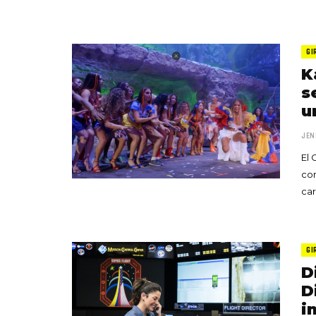
GI
K
s
u
JEN
El 
con
ca
GI
D
D
i