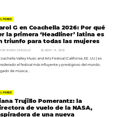
RL POWER
arol G en Coachella 2026: Por qué
er la primera ‘Headliner’ latina es
n triunfo para todas las mujeres
IFER RIVERA GONZÁLEZ
ABRIL 14, 2026
Coachella Valley Music and Arts Festival (California, EE. UU.) es
siderado el festival más influyente y prestigioso del mundo,
rgado de música;…
RL POWER
iana Trujillo Pomerantz: la
irectora de vuelo de la NASA,
nspiradora de una nueva