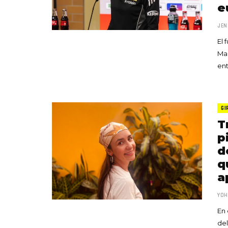
e
JEN
El 
Mar
en
GI
T
p
d
q
a
YOH
En 
del