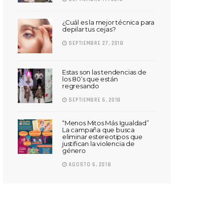
¿Cuál es la mejor técnica para
depilar tus cejas?
SEPTIEMBRE 27, 2018
Estas son las tendencias de
los 80’s que están
regresando
SEPTIEMBRE 6, 2018
“Menos Mitos Más Igualdad”
La campaña que busca
eliminar estereotipos que
justifican la violencia de
género
AGOSTO 6, 2018