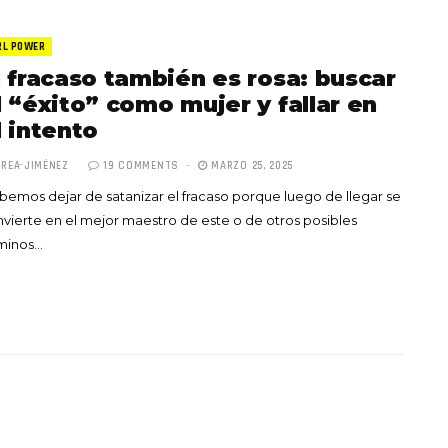
RL POWER
l fracaso también es rosa: buscar
l “éxito” como mujer y fallar en
l intento
REA JIMÉNEZ
19 COMMENTS
MARZO 25, 2025
emos dejar de satanizar el fracaso porque luego de llegar se
vierte en el mejor maestro de este o de otros posibles
minos…