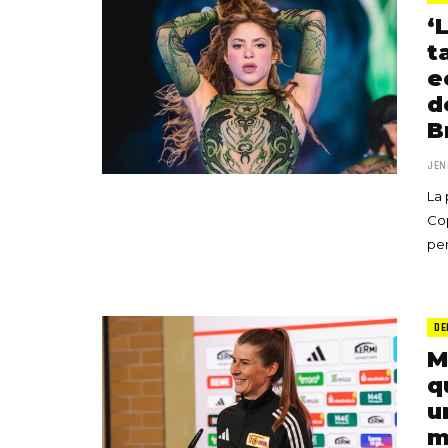
‘
t
e
d
B
JEN
La 
Cop
per
DE
M
q
u
m