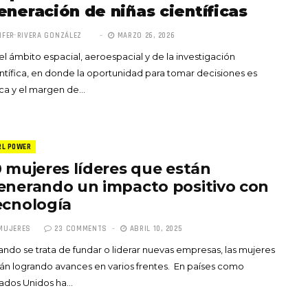
eneración de niñas científicas
IFER RIVERA GONZÁLEZ
MARZO 26, 2026
el ámbito espacial, aeroespacial y de la investigación
ntífica, en donde la oportunidad para tomar decisiones es
ca y el margen de…
RL POWER
0 mujeres líderes que están
enerando un impacto positivo con
ecnología
MUJERES
23 COMMENTS
ABRIL 10, 2025
ndo se trata de fundar o liderar nuevas empresas, las mujeres
án logrando avances en varios frentes. En países como
tados Unidos ha…