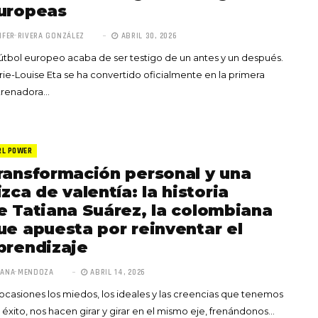
uropeas
IFER RIVERA GONZÁLEZ
ABRIL 30, 2026
fútbol europeo acaba de ser testigo de un antes y un después.
ie-Louise Eta se ha convertido oficialmente en la primera
trenadora…
RL POWER
ransformación personal y una
izca de valentía: la historia
e Tatiana Suárez, la colombiana
ue apuesta por reinventar el
prendizaje
ANA MENDOZA
ABRIL 14, 2026
ocasiones los miedos, los ideales y las creencias que tenemos
 éxito, nos hacen girar y girar en el mismo eje, frenándonos…