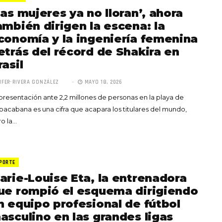
Las mujeres ya no lloran’, ahora
ambién dirigen la escena: la
conomía y la ingeniería femenina
etrás del récord de Shakira en
rasil
IFER RIVERA GONZÁLEZ
MAYO 18, 2026
presentación ante 2,2 millones de personas en la playa de
acabana es una cifra que acapara los titulares del mundo,
o la…
PORTE
arie-Louise Eta, la entrenadora
ue rompió el esquema dirigiendo
n equipo profesional de fútbol
asculino en las grandes ligas