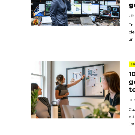
g
JEN
En 
cie
úni
GI
1
g
t
DE 
Cua
est
Es