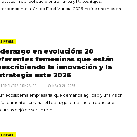
silbatazo inicial del duelo entre Túnez y Países Bajos,
respondiente al Grupo F del Mundial 2026, no fue uno más en
RL POWER
iderazgo en evolución: 20
eferentes femeninas que están
eescribiendo la innovación y la
strategia este 2026
IFER RIVERA GONZÁLEZ
MAYO 20, 2026
un ecosistema empresarial que demanda agilidad y una visión
ofundamente humana, el liderazgo femenino en posiciones
cutivas dejó de ser un tema…
RL POWER