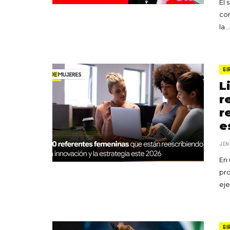
El 
cor
la…
GI
L
r
r
e
JEN
En 
pr
eje
GI