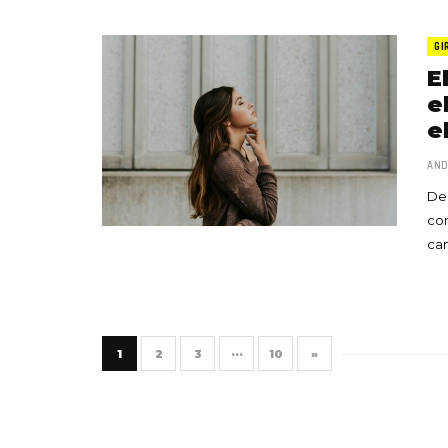
GI
E
e
e
AND
Deb
con
ca
1
2
3
···
10
»