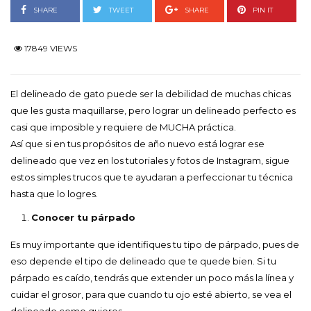
SHARE
TWEET
SHARE
PIN IT
17849 VIEWS
El delineado de gato puede ser la debilidad de muchas chicas
que les gusta maquillarse, pero lograr un delineado perfecto es
casi que imposible y requiere de MUCHA práctica.
Así que si en tus propósitos de año nuevo está lograr ese
delineado que vez en los tutoriales y fotos de Instagram, sigue
estos simples trucos que te ayudaran a perfeccionar tu técnica
hasta que lo logres.
Conocer tu párpado
Es muy importante que identifiques tu tipo de párpado, pues de
eso depende el tipo de delineado que te quede bien. Si tu
párpado es caído, tendrás que extender un poco más la línea y
cuidar el grosor, para que cuando tu ojo esté abierto, se vea el
delineado como quieres.