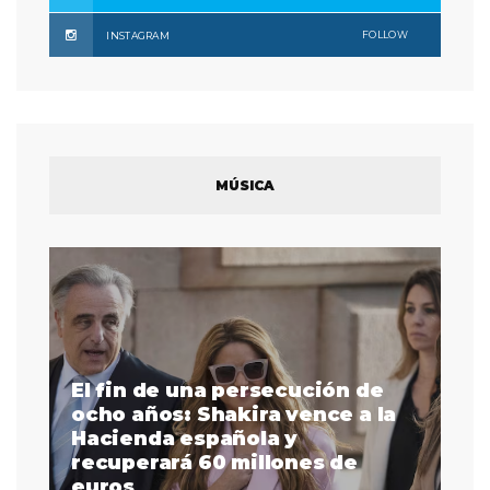
FOLLOW
INSTAGRAM
MÚSICA
El fin de una persecución de
a
ocho años: Shakira vence a la
La
as
Hacienda española y
se
 a
recuperará 60 millones de
pr
euros
en