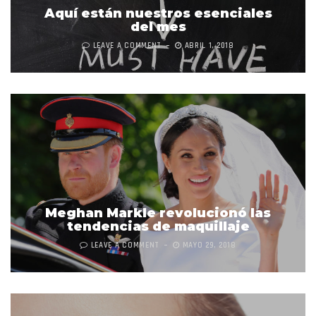
Aquí están nuestros esenciales
del mes
LEAVE A COMMENT
ABRIL 1, 2018
Meghan Markle revolucionó las
tendencias de maquillaje
LEAVE A COMMENT
MAYO 29, 2018