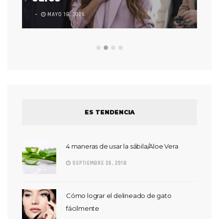
MAYO 18, 2026
L
ES TENDENCIA
4 maneras de usar la sábila/Aloe Vera
SEPTIEMBRE 26, 2018
Cómo lograr el delineado de gato
fácilmente