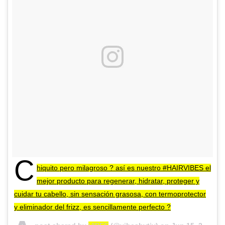
C
hiquito pero milagroso ? así es nuestro #HAIRVIBES el
mejor producto para regenerar, hidratar, proteger y
cuidar tu cabello, sin sensación grasosa, con termoprotector
y eliminador del frizz, es sencillamente perfecto ?