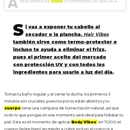
A
post shared by
VIBES
(@vibesbytiv) on
Jun 15, 2018 at 11:45am PDT
S
i vas a exponer tu cabello al
secador o la plancha,
Hair Vibes
también sirve como termo-protector e
incluso te ayuda a eliminar el frizz,
pues el primer aceite del mercado
con protección UV y con todos los
ingredientes para usarlo a luz del día.
Tomas tu baño regular y al cerrar la ducha, los primeros 3
minutos son cruciales, pues tus poros están abiertos y tu
cuerpo
tiene una campana de humectación natural, así que
todo lo que pongas en ese momento será ideal para hidratar tu
piel. Este es el momento de aplicar
Body Vibes
en TODO el
cuerpo (leíste bien) sin miedo a cubrir incluso el rostro ni a