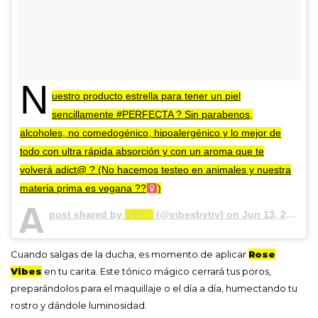
N
uestro producto estrella para tener un piel
sencillamente #PERFECTA ? Sin parabenos,
alcoholes, no comedogénico, hipoalergénico y lo mejor de
todo con ultra rápida absorción y con un aroma que te
volverá adict@ ? (No hacemos testeo en animales y nuestra
materia prima es vegana ??‍
)
A
post shared by
VIBES
(@vibesbytiv) on
Jun 13, 2018 at 1:57pm PDT
Cuando salgas de la ducha, es momento de aplicar
Rose
Vibes
en tu carita. Este tónico mágico cerrará tus poros,
preparándolos para el maquillaje o el día a día, humectando tu
rostro y dándole luminosidad.