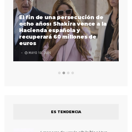
de
a la
La intérprete de lenguaje de
señas Justina Miles es la
primera afroamericana sorda
en actuar en la Súper Bowl
LEAVE A COMMENT
FEBRERO 17, 2023
ES TENDENCIA