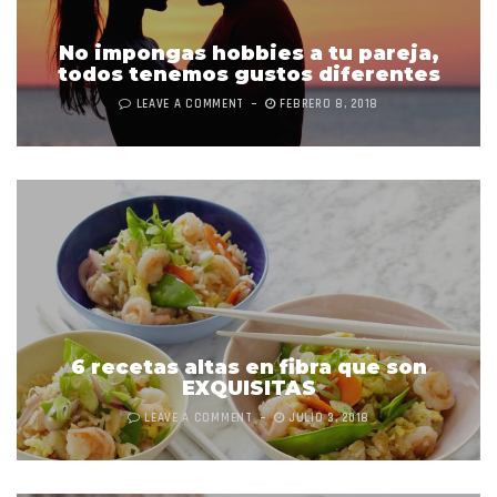
No impongas hobbies a tu pareja,
todos tenemos gustos diferentes
LEAVE A COMMENT
FEBRERO 8, 2018
6 recetas altas en fibra que son
EXQUISITAS
LEAVE A COMMENT
JULIO 3, 2018