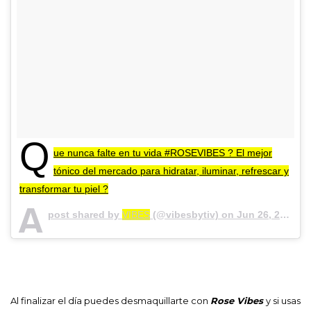
Q
ue nunca falte en tu vida #ROSEVIBES ? El mejor
tónico del mercado para hidratar, iluminar, refrescar y
transformar tu piel ?
A
post shared by
VIBES
(@vibesbytiv) on
Jun 26, 2018 at 8:27am PDT
Al finalizar el día puedes desmaquillarte con
Rose Vibes
y si usas