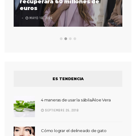
 a
recuperará 60 millones de
pr
euros
en
MAYO 18, 2026
L
ES TENDENCIA
4 maneras de usar la sábila/Aloe Vera
SEPTIEMBRE 26, 2018
Cómo lograr el delineado de gato