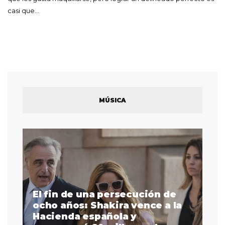
casi que…
MÚSICA
El fin de una persecución de
a
ocho años: Shakira vence a la
La
as
Hacienda española y
se