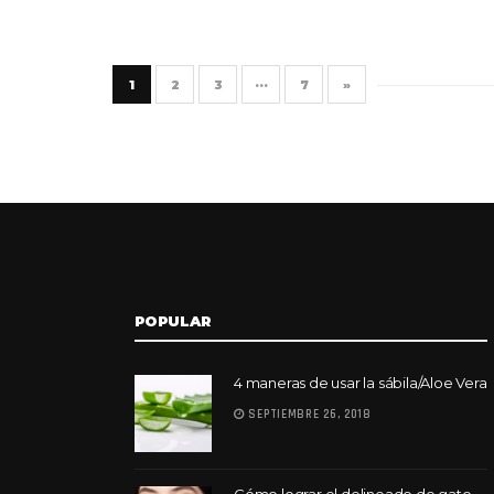
1
2
3
···
7
»
POPULAR
4 maneras de usar la sábila/Aloe Vera
SEPTIEMBRE 26, 2018
Cómo lograr el delineado de gato