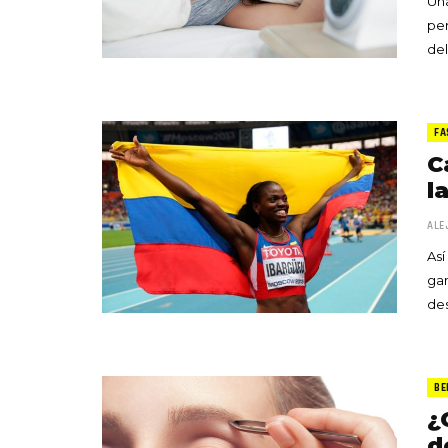
Una
per
del
FA
C
l
ALE
Así
ga
des
BE
¿
d