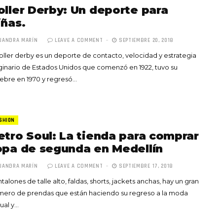
oller Derby: Un deporte para
iñas.
JANDRA MARÍN
LEAVE A COMMENT
SEPTIEMBRE 20, 2018
roller derby es un deporte de contacto, velocidad y estrategia
ginario de Estados Unidos que comenzó en 1922, tuvo su
ebre en 1970 y regresó…
SHION
etro Soul: La tienda para comprar
opa de segunda en Medellín
JANDRA MARÍN
LEAVE A COMMENT
SEPTIEMBRE 17, 2018
talones de talle alto, faldas, shorts, jackets anchas, hay un gran
mero de prendas que están haciendo su regreso a la moda
ual y…