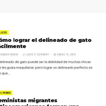
LLEZA
ómo lograr el delineado de gato
ácilmente
JANDRA MARÍN
LEAVE A COMMENT
ENERO 14, 2019
delineado de gato puede ser la debilidad de muchas chicas
Totó la Momposina: el
 les gusta maquillarse, pero lograr un delineado perfecto es
adiós a la gran
i que…
cantadora que llevó la
raíces colombianas al
mundo a través de su
tas», el nuevo
música
RL POWER
llo de Hendrix y
eministas migrantes
MAYO 21, 2026
un himno por la