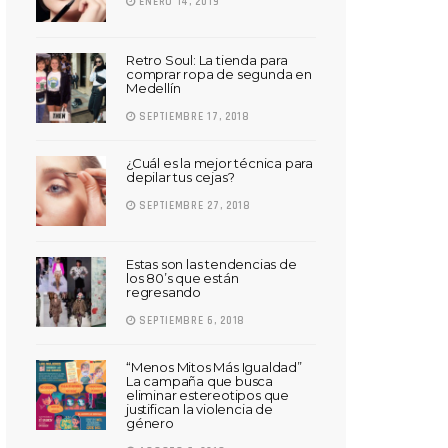
ENERO 14, 2019
Retro Soul: La tienda para
comprar ropa de segunda en
Medellín
SEPTIEMBRE 17, 2018
¿Cuál es la mejor técnica para
depilar tus cejas?
SEPTIEMBRE 27, 2018
Estas son las tendencias de
los 80’s que están
regresando
SEPTIEMBRE 6, 2018
“Menos Mitos Más Igualdad”
La campaña que busca
eliminar estereotipos que
justifican la violencia de
género