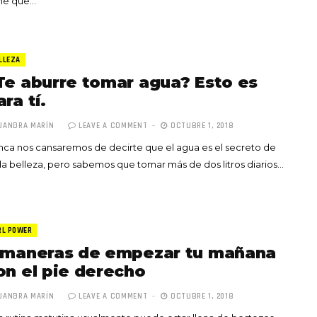
ene que…
LLEZA
Te aburre tomar agua? Esto es
ara tí.
JANDRA MARÍN
LEAVE A COMMENT
OCTUBRE 1, 2018
ca nos cansaremos de decirte que el agua es el secreto de
a belleza, pero sabemos que tomar más de dos litros diarios…
RL POWER
 maneras de empezar tu mañana
on el pie derecho
JANDRA MARÍN
LEAVE A COMMENT
OCTUBRE 1, 2018