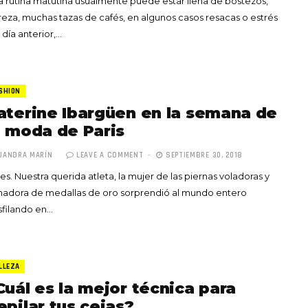
 rutina matutina usualmente puede estar llena de bostezos,
eza, muchas tazas de cafés, en algunos casos resacas o estrés
 día anterior,…
SHION
aterine Ibargüen en la semana de
a moda de Paris
JANDRA MARÍN
LEAVE A COMMENT
SEPTIEMBRE 30, 2018
 es. Nuestra querida atleta, la mujer de las piernas voladoras y
nadora de medallas de oro sorprendió al mundo entero
filando en…
LLEZA
Cuál es la mejor técnica para
epilar tus cejas?