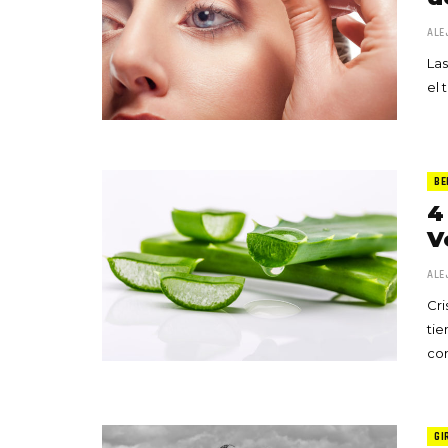
ALE
Las
el 
BE
4
V
ALE
Cri
tie
com
GI