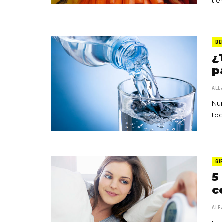
ti
BE
¿
p
ALE
Nun
tod
GI
5
c
ALE