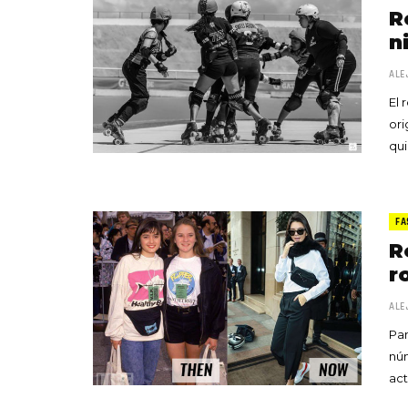
R
n
ALE
El 
ori
qui
FA
R
r
ALE
Pan
nú
act