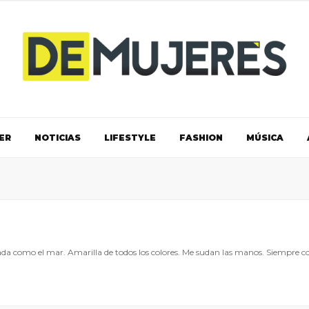
ER
NOTICIAS
LIFESTYLE
FASHION
MÚSICA
ada como el mar. Amarilla de todos los colores. Me sudan las manos. Siempre c