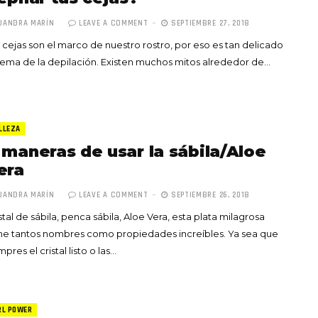
JANDRA MARÍN
LEAVE A COMMENT
SEPTIEMBRE 27, 2018
 cejas son el marco de nuestro rostro, por eso es tan delicado
tema de la depilación. Existen muchos mitos alrededor de…
LLEZA
 maneras de usar la sábila/Aloe
era
JANDRA MARÍN
LEAVE A COMMENT
SEPTIEMBRE 26, 2018
stal de sábila, penca sábila, Aloe Vera, esta plata milagrosa
ne tantos nombres como propiedades increíbles. Ya sea que
pres el cristal listo o las…
RL POWER