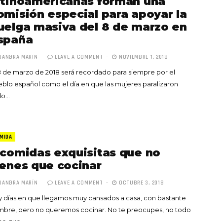
atinoamericanas forman una
de las mujeres
omisión especial para apoyar la
A COMMENT
FEBRERO 16, 2023
uelga masiva del 8 de marzo en
spaña
JANDRA MARÍN
LEAVE A COMMENT
NOVIEMBRE 1, 2018
8 de marzo de 2018 será recordado para siempre por el
blo español como el día en que las mujeres paralizaron
do…
MIDA
 comidas exquisitas que no
ienes que cocinar
JANDRA MARÍN
LEAVE A COMMENT
OCTUBRE 3, 2018
 días en que llegamos muy cansados a casa, con bastante
mbre, pero no queremos cocinar. No te preocupes, no todo