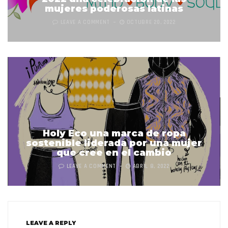
mujeres poderosas latinas
LEAVE A COMMENT
OCTUBRE 20, 2022
Holy Eco una marca de ropa
sostenible liderada por una mujer
que cree en el cambio
LEAVE A COMMENT
ABRIL 8, 2022
LEAVE A REPLY