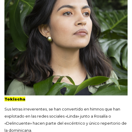
Tokischa
Sus letras irreverentes, se han convertido en himnos que han
explotado en las redes sociales «Linda» junto a Rosalía o
«Delincuente» hacen parte del excéntrico y único repertorio de
la dominicana.