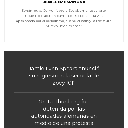
JENIFFER ESPINOSA
Sonámbula, Comunicadora Social, amante del arte,
supuesto de actriz y cantante, escritora de la vida,
apasionada por el periodismo, el cine, el baile y la literatura.
"Mi revolución es amar".
Jamie Lynn Spears anunció
su regreso en la secuela de
Zoey 101′
Greta Thunberg fue
detenida por las
autoridades alemanas en
medio de una protesta