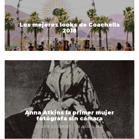
Los mejores looks de Coachella
2018
LEAVE A COMMENT
ABRIL 18, 2018
Anna Atkins la primer mujer
fotógrafa sin cámara
LEAVE A COMMENT
JULIO 3, 2022