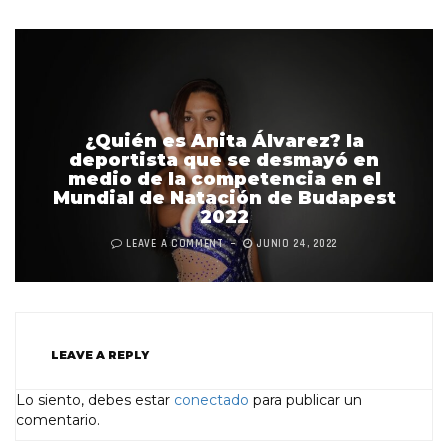
¿Quién es Anita Álvarez? la
deportista que se desmayó en
medio de la competencia en el
Mundial de Natación de Budapest
2022
LEAVE A COMMENT
JUNIO 24, 2022
LEAVE A REPLY
Lo siento, debes estar
conectado
para publicar un
comentario.