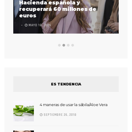
as
Hacienda española y
se
 a
recuperará 60 millones de
pr
euros
en
MAYO 18, 2026
L
ES TENDENCIA
4 maneras de usar la sábila/Aloe Vera
SEPTIEMBRE 26, 2018