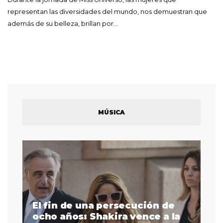
representan las diversidades del mundo, nos demuestran que
además de su belleza, brillan por…
MÚSICA
El fin de una persecución de
a
ocho años: Shakira vence a la
La