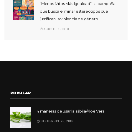
“Menos Mitos Más Igualdad” La campaña
que busca eliminar estereotipos que
justifican la violencia de género
AGOSTO 6, 2018
POPULAR
4 maneras de usar la sábila/Aloe Vera
SEPTIEMBRE 26, 2018