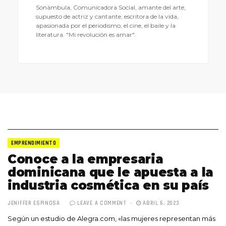
Sonámbula, Comunicadora Social, amante del arte,
supuesto de actriz y cantante, escritora de la vida,
apasionada por el periodismo, el cine, el baile y la
literatura. "Mi revolución es amar".
EMPRENDIMIENTO
Conoce a la empresaria
dominicana que le apuesta a la
industria cosmética en su país
JENIFFER ESPINOSA
LEAVE A COMMENT
ABRIL 6, 2023
Según un estudio de Alegra.com, «las mujeres representan más