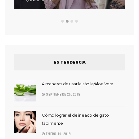
MAYO 18, 2026
L
ES TENDENCIA
4 maneras de usar la sábila/Aloe Vera
SEPTIEMBRE 26, 2018
Cómo lograr el delineado de gato
fácilmente
ENERO 14, 2019