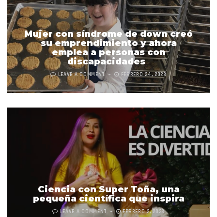
Mujer con síndrome de down creó
su emprendimiento y ahora
emplea a personas con
discapacidades
LEAVE A COMMENT
FEBRERO 24, 2023
Ciencia con Super Toña, una
pequeña científica que inspira
LEAVE A COMMENT
FEBRERO 2, 2023