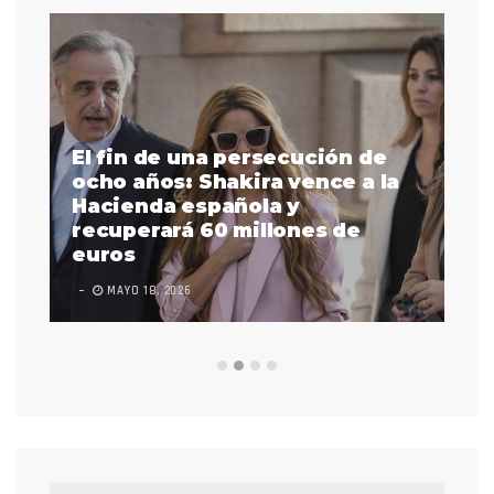
El fin de una persecución de
a
ocho años: Shakira vence a la
La
as
Hacienda española y
se
 a
recuperará 60 millones de
pr
euros
en
MAYO 18, 2026
L