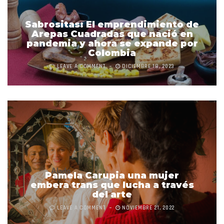
Sabrositas: El emprendimiento de
Arepas Cuadradas que nació en
pandemia y ahora se expande por
Colombia
LEAVE A COMMENT
DICIEMBRE 18, 2023
Pamela Carupia una mujer
embera trans que lucha a través
del arte
LEAVE A COMMENT
NOVIEMBRE 21, 2022