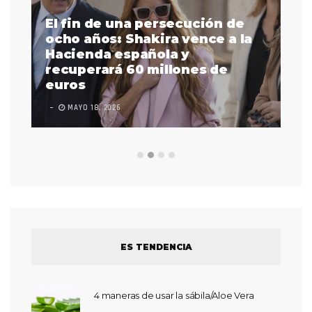
El fin de una persecución de
a
ocho años: Shakira vence a la
La
as
Hacienda española y
se
 a
recuperará 60 millones de
pr
euros
en
MAYO 18, 2026
L
ES TENDENCIA
4 maneras de usar la sábila/Aloe Vera