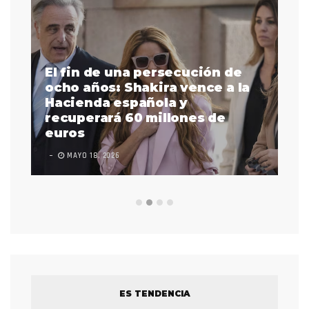
El fin de una persecución de
a
ocho años: Shakira vence a la
La
as
Hacienda española y
se
 a
recuperará 60 millones de
pr
euros
en
MAYO 18, 2026
L
ES TENDENCIA