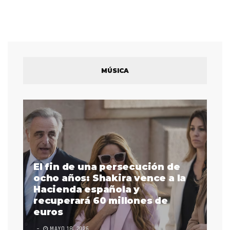
MÚSICA
El fin de una persecución de
a
ocho años: Shakira vence a la
La
as
Hacienda española y
se
 a
recuperará 60 millones de
pr
euros
en
MAYO 18, 2026
L