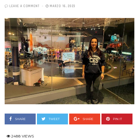
LEAVE A COMMENT
MARZO 16, 2023
SHARE
TWEET
SHARE
PIN IT
2488 VIEWS