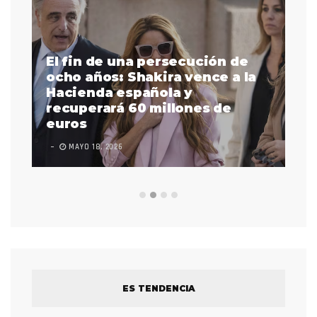
El fin de una persecución de
a
ocho años: Shakira vence a la
La
as
Hacienda española y
se
 a
recuperará 60 millones de
pr
euros
en
MAYO 18, 2026
L
ES TENDENCIA