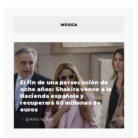
MÚSICA
El fin de una persecución de
a
ocho años: Shakira vence a la
La
as
Hacienda española y
se
 a
recuperará 60 millones de
pr
euros
en
MAYO 18, 2026
L