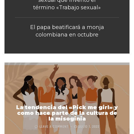
sexual que inventó el
término «Trabajo sexual»
El papa beatificará a monja
colombiana en octubre
La tendencia del «Pick me girl» y
como hace parte de la cultura de
la misoginia
LEAVE A COMMENT
JULIO 1, 2022