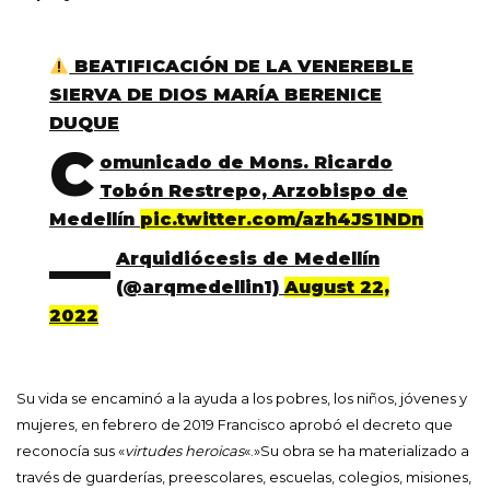
BEATIFICACIÓN DE LA VENEREBLE
SIERVA DE DIOS MARÍA BERENICE
DUQUE
C
omunicado de Mons. Ricardo
Tobón Restrepo, Arzobispo de
Medellín
pic.twitter.com/azh4JS1NDn
—
Arquidiócesis de Medellín
(@arqmedellin1)
August 22,
2022
Su vida se encaminó a la ayuda a los pobres, los niños, jóvenes y
mujeres, en febrero de 2019 Francisco aprobó el decreto que
reconocía sus «
virtudes heroicas
«.»Su obra se ha materializado a
través de guarderías, preescolares, escuelas, colegios, misiones,