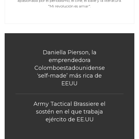
apasionada por el periodismo, el cine, el baile y la literatura.
"Mi revolución es amar".
Daniella Pierson, la
emprendedora
Colomboestadounidense
‘self-made’ más rica de
EEUU
Army Tactical Brassiere el
sostén en el que trabaja
ejército de EE.UU