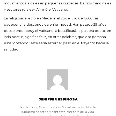
movimientos laicales en pequeñas ciudades, barrios marginales
y sectores rurales», Afirmó el Vaticano.
La religiosa falleció en Medellín el 25 de julio de 1993, tras
padecer una desconocida enfermedad. Han pasado 29 años
desde entonces y el Vaticano la beatificará, la palabra beato, en
latín beatus, significa feliz, en otras palabras, que esa persona
está “gozando” este sería el tercer paso en el trayecto hacia la
santidad.
JENIFFER ESPINOSA
Sonámbula, Comunicadora Social, amante del arte,
supuesto de actriz y cantante, escritora de la vida,