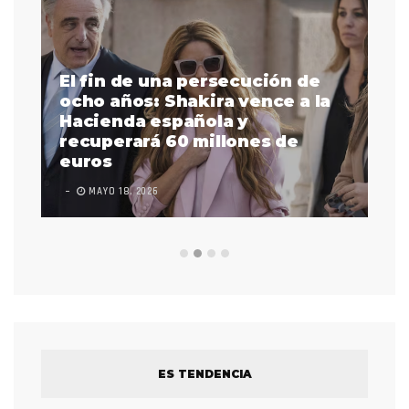
El fin de una persecución de
a
ocho años: Shakira vence a la
La
as
Hacienda española y
se
 a
recuperará 60 millones de
pr
euros
en
MAYO 18, 2026
L
ES TENDENCIA