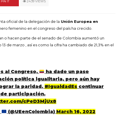
2439 VIEWS
PIN IT
ta oficial de la delegación de la
Unión Europea en
énero femenino en el congreso del país ha crecido.
ipan o hacen parte de el senado de Colombia aumentó un
13 de marzo , así es como la cifra ha cambiado de 21,3% en el
es al Congreso,
ha dado un paso
ción política igualitaria, pero aún hay
ograr la paridad.
#IgualdadEs
continuar
de participación.
itter.com/cPeD3MjUx8
a
(@UEenColombia)
March 16, 2022