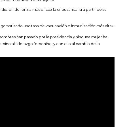
ieron de forma más eficaz la crisis sanitaria a partir de su
garantizado una tasa de vacunación e inmunización más alta».
111 hombres han pasado por la presidencia y ninguna mujer ha
mino al liderazgo femenino, y con ello al cambio de la