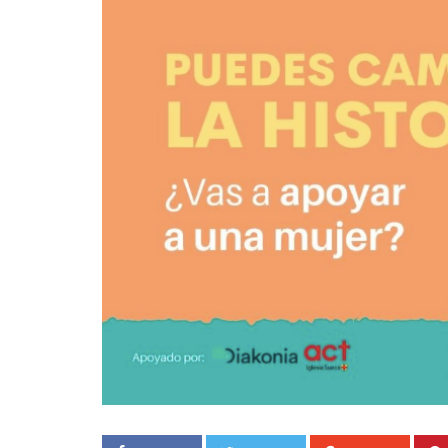
Goyo 
vida 
LEAVE 