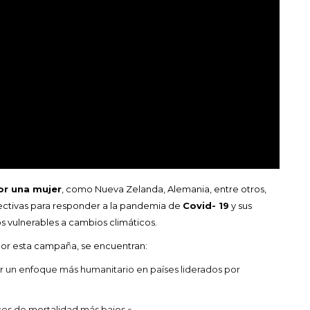
or una mujer
, como Nueva Zelanda, Alemania, entre otros,
fectivas para responder a la pandemia de
Covid- 19
y sus
s vulnerables a cambios climáticos.
por esta campaña, se encuentran:
ener un enfoque más humanitario en países liderados por
ces de mortalidad más bajos «.