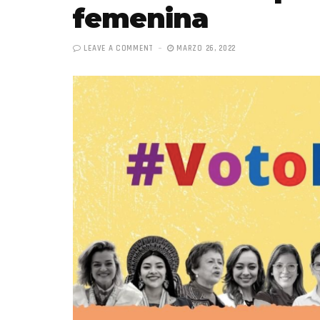
femenina
LEAVE A COMMENT
MARZO 26, 2022
«Boni
senci