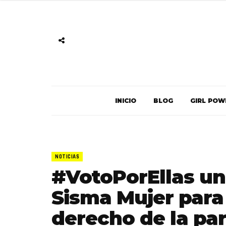
INICIO
BLOG
GIRL POW
NOTICIAS
#VotoPorEllas u
Sisma Mujer para
derecho de la par