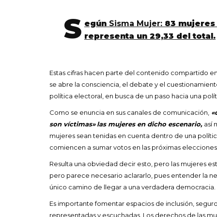
S
egún
Sisma Mujer:
83 mujeres 
representa un 29,33 del total.
Estas cifras hacen parte del contenido compartido 
se abre la consciencia, el debate y el cuestionamient
política electoral, en busca de un paso hacia una pol
Como se enuncia en sus canales de comunicación,
«d
son víctimas»
las mujeres en dicho escenario,
así
mujeres sean tenidas en cuenta dentro de una política 
comiencen a sumar votos en las próximas elecciones,
Resulta una obviedad decir esto, pero las mujeres est
pero parece necesario aclararlo, pues entender la nec
único camino de llegar a una verdadera democracia.
Es importante fomentar espacios de inclusión, seguros
representadas y escuchadas. Los derechos de las muj