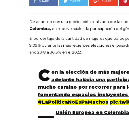
SHARE
TWEET
SHARE
De acuerdo con una publicación realizada por la cuen
Colombia,
en redes sociales, la participación del g
El porcentaje de la cantidad de mujeres que partic
9,09% durante las más recientes elecciones el pasado 
año 2018 a 30,3% en el 2022.
C
on la elección de más mujer
adelante ha#cia una participa
mucho camino por recorrer para l
fomentando espacios incluyentes 
#LaPolíticaNoEsPaMachos
pic.tw
—
Unión Europea en Colombi