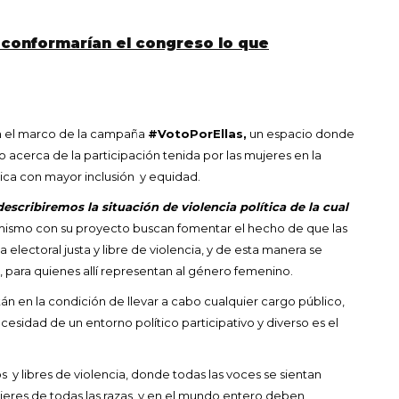
conformarían el congreso lo que
en el marco de la campaña
#VotoPorEllas,
un espacio donde
o acerca de la participación tenida por las mujeres en la
ítica con mayor inclusión y equidad.
escribiremos la situación de violencia política de la cual
 mismo con su proyecto buscan fomentar el hecho de que las
electoral justa y libre de violencia, y de esta manera se
 para quienes allí representan al género femenino.
án en la condición de llevar a cabo cualquier cargo público,
esidad de un entorno político participativo y diverso es el
 y libres de violencia, donde todas las voces se sientan
eres de todas las razas, y en el mundo entero deben