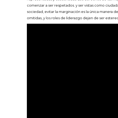
comenzar a ser respetados. y ser vistas como ciudada
sociedad, evitar la marginación es la única manera de 
omitidas, y los roles de liderazgo dejen de ser ester