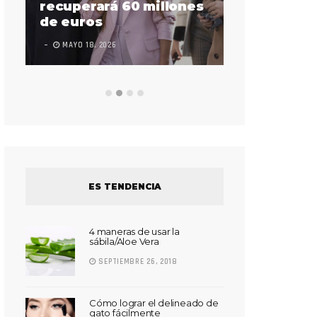
sorda en ac
recuperará 60 millones
Súper Bow
de euros
LEAVE A COMMEN
MAYO 18, 2026
ES TENDENCIA
4 maneras de usar la
sábila/Aloe Vera
SEPTIEMBRE 26, 2018
Cómo lograr el delineado de
gato fácilmente