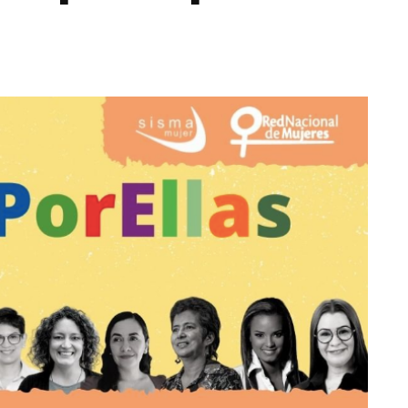
Totó la Momposina: el
adiós a la gran
cantadora que llevó la
raíces colombianas al
mundo a través de su
tas», el nuevo
música
llo de Hendrix y
MAYO 21, 2026