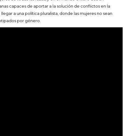
nas capaces de aportar a la solución de conflictos en la
llegar a una política pluralista, donde las mujeres no sean
eotipados por género.