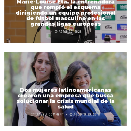
Marie-Louise Eta, la entrenadora
que rompió el esquema
dirigiendo un equipo profesional
de fútbol masculino en las
grandes ligas europeas
ABRIL 30, 2026
Dos mujeres latinoamericanas
crearon una empresa que busca
solucionar la crisis mundial de la
salud
LEAVE A COMMENT
AGOSTO 29, 2018