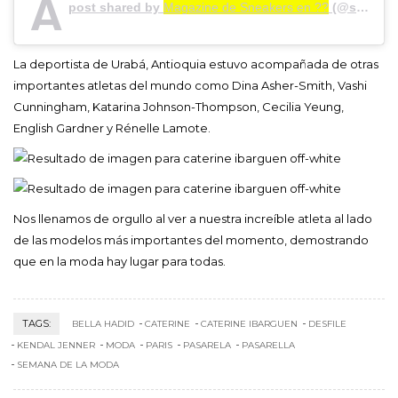
A
post shared by
Magazine de Sneakers en ??
(@sneakerzinecol) on
La deportista de Urabá, Antioquia estuvo acompañada de otras
importantes atletas del mundo como Dina Asher-Smith, Vashi
Cunningham, Katarina Johnson-Thompson, Cecilia Yeung,
English Gardner y Rénelle Lamote.
Nos llenamos de orgullo al ver a nuestra increíble atleta al lado
de las modelos más importantes del momento, demostrando
que en la moda hay lugar para todas.
TAGS:
BELLA HADID
CATERINE
CATERINE IBARGUEN
DESFILE
KENDAL JENNER
MODA
PARIS
PASARELA
PASARELLA
SEMANA DE LA MODA