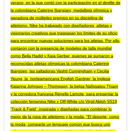
verano, en la que contó con la participación en el desfile de
la colombiana Caterine Ibargüen, medallista olímpica y
ganadora de múltiples premios en su disciplina de
atletismo. Nike ha trabajado con diseñadores, atletas y
visionarios creativos que traspasan los límites de su oficio
para encontrar nuevas soluciones para los atletas. Por ello,
contaron con la presencia de modelos de talla mundial
como Bella Hadid y Kaia Gerber, quienes se sumaron a
reconocidas atletas olímpicas la colombiana Caterine
Ibargüen, las saltadoras Vashti Cunningham y Cecilia
Yeung, la norteamericana English Gardner, la inglesa
Katarina Johnson – Thompson, la belga Nafissatou Thiam
y la corredora francesa Rénelle Lamote, para presentar la
colección femenina Nike x Off-White c/o Virgil Abloh SS19
'Track & Field'. inspirada y diseñadas para combinar lo
mejor de la ropa de atletismo y la moda. "El deporte, como
la moda, comparte un lenguaje común que busca unir