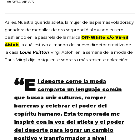
3674 VIEWS
Así es. Nuestra querida atleta, la mujer de las piernas voladoras y
ganadora de medallas de oro sorprendió al mundo entero
desfilando en la pasarela de la marca
Off-White c/o Virgil
Abloh
, la cuál estuvo al mando del nuevo director creativo de
la casa
Louis Vuitton
: Virgil Abloh, en la semana de la moda de
Paris. Viirgil dijo lo siguiente sobre su más reciente colección:
“E
l deporte como la moda
comparte un lenguaje común
que busca unir culturas, romper
barreras y celebrar el poder del
espíritu humano. Esta temporada me
inspiré con la voz del atleta y el poder
del deporte para lograr un cambio
positivo y transformador a nivel