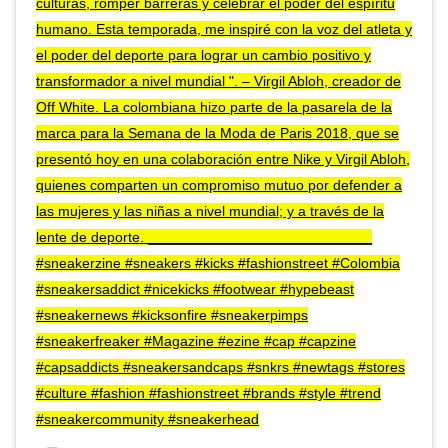
culturas, romper barreras y celebrar el poder del espíritu
humano. Esta temporada, me inspiré con la voz del atleta y
el poder del deporte para lograr un cambio positivo y
transformador a nivel mundial ". – Virgil Abloh, creador de
Off White. La colombiana hizo parte de la pasarela de la
marca para la Semana de la Moda de Paris 2018, que se
presentó hoy en una colaboración entre Nike y Virgil Abloh,
quienes comparten un compromiso mutuo por defender a
las mujeres y las niñas a nivel mundial; y a través de la
lente de deporte. ____________________________
#sneakerzine #sneakers #kicks #fashionstreet #Colombia
#sneakersaddict #nicekicks #footwear #hypebeast
#sneakernews #kicksonfire #sneakerpimps
#sneakerfreaker #Magazine #ezine #cap #capzine
#capsaddicts #sneakersandcaps #snkrs #newtags #stores
#culture #fashion #fashionstreet #brands #style #trend
#sneakercommunity #sneakerhead