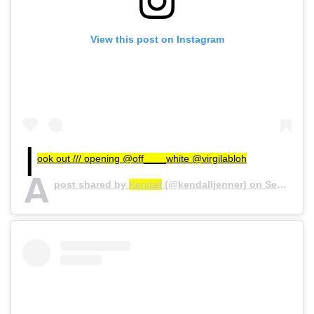
View this post on Instagram
l
ook out /// opening @off____white @virgilabloh
A
post shared by
Kendall
(@kendalljenner) on
Sep 28, 2018 at 5:19pm PDT