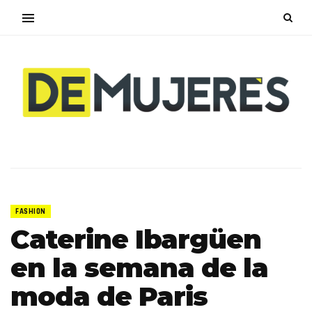
FASHION
Caterine Ibargüen
en la semana de la
moda de Paris