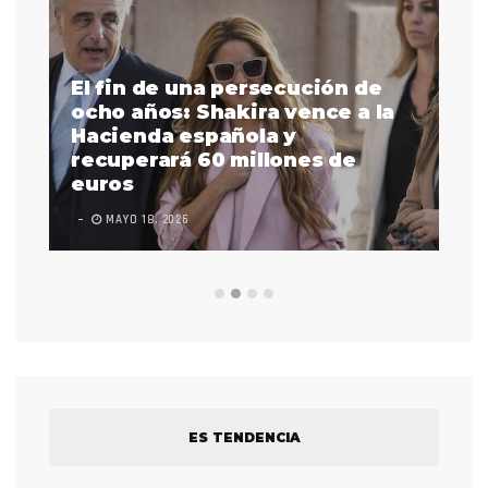
El fin de una persecución de
a
ocho años: Shakira vence a la
La
as
Hacienda española y
se
 a
recuperará 60 millones de
pr
euros
en
MAYO 18, 2026
L
ES TENDENCIA