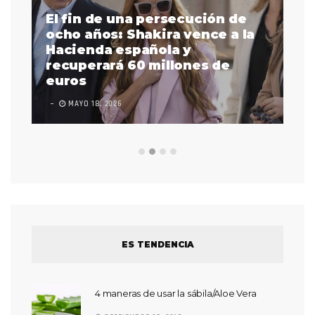
El fin de una persecución de
a
ocho años: Shakira vence a la
La
as
Hacienda española y
se
 a
recuperará 60 millones de
pr
euros
en
MAYO 18, 2026
L
ES TENDENCIA
4 maneras de usar la sábila/Aloe Vera