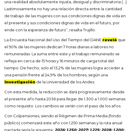
una realidad absolutamente injusta, desigual y discriminatoria (…)
Lastimosamente no hay una relación directa entre la cantidad
de trabajo de las mujeres con sus condiciones dignas de vida en
el presente y sus condiciones dignas de vida en el futuro, por
ende con la esperanza de futuro”, resalta Trujillo.
La Encuesta Nacional del Uso del Tiempo del DANE
reveló
que
el 90% de las mujeres dedican 7 horas diarias a labores no
remuneradas. La suma entre este y el trabajo remunerado se
refleja en cerca de 15 horas y 16 minutos de carga total del
tiempo. De hecho, solo el 13,2% de las mujeres logra acceder a
una pensión frente al 24,9% de los hombres, según una
investigación
de la Universidad de los Andes.
Con esta medida, la reducción se dará progresivamente desde
el presente año hasta 2036 para llegar de 1.300 a 1.000 semanas
como requisito. Los cambios se verán con el paso de los años.
Con Colpensiones, siendo el Régimen de Prima Media (fondo
público) comenzará este año con 1.250 semanas y la ruta anual
pactada sería la siguiente:
2026: 1.250; 2027: 1.225; 2028: 1.200;