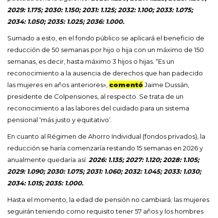
2029: 1.175; 2030: 1.150; 2031: 1.125; 2032: 1.100; 2033: 1.075;
2034: 1.050; 2035: 1.025; 2036: 1.000.
Sumado a esto, en el fondo público se aplicará el beneficio de
reducción de 50 semanas por hijo o hija con un máximo de 150
semanas, es decir, hasta máximo 3 hijos o hijas. “Es un
reconocimiento a la ausencia de derechos que han padecido
las mujeres en años anteriores»,
comentó
Jaime Dussán,
presidente de Colpensiones, al respecto. Se trata de un
reconocimiento a las labores del cuidado para un sistema
pensional ‘más justo y equitativo’.
En cuanto al Régimen de Ahorro Individual (fondos privados), la
reducción se haría comenzaría restando 15 semanas en 2026 y
anualmente quedaría así:
2026: 1.135; 2027: 1.120; 2028: 1.105;
2029: 1.090; 2030: 1.075; 2031: 1.060; 2032: 1.045; 2033: 1.030;
2034: 1.015; 2035: 1.000.
Hasta el momento, la edad de pensión no cambiará; las mujeres
seguirán teniendo como requisito tener 57 años y los hombres