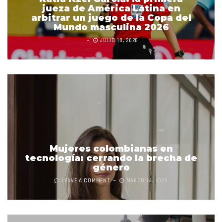
jueza de América Latina en
arbitrar un juego de la Copa del
Mundo masculina 2026
JULIO 10, 2026
Mujeres colombianas en
tecnología: cerrando la brecha de
género
LEAVE A COMMENT
MARZO 14, 2023