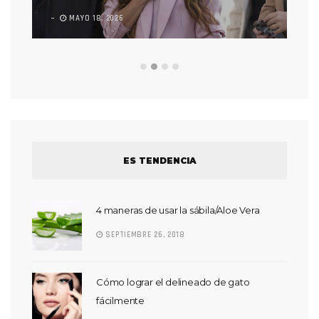
MAYO 18, 2026
L
ES TENDENCIA
4 maneras de usar la sábila/Aloe Vera
SEPTIEMBRE 26, 2018
Cómo lograr el delineado de gato
fácilmente