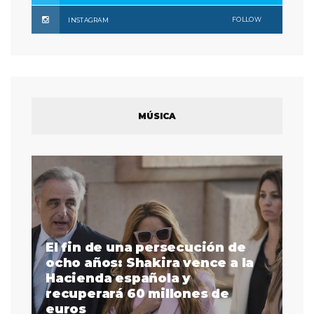
FOLLOW
INSTAGRAM
MÚSICA
El fin de una persecución de
a
ocho años: Shakira vence a la
La
as
Hacienda española y
se
 a
recuperará 60 millones de
pr
euros
en