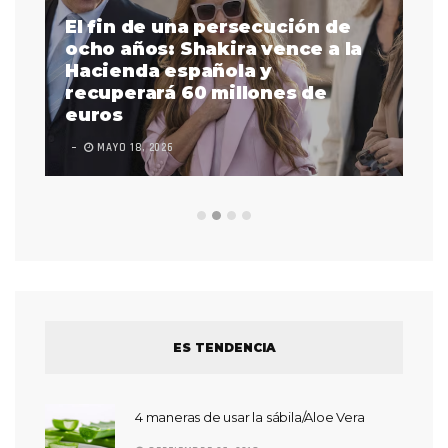
El fin de una persecución de
a
ocho años: Shakira vence a la
La
as
Hacienda española y
se
 a
recuperará 60 millones de
pr
euros
en
MAYO 18, 2026
L
ES TENDENCIA
4 maneras de usar la sábila/Aloe Vera