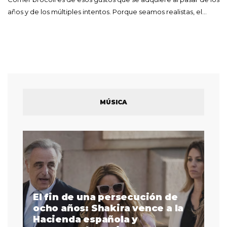
años y de los múltiples intentos. Porque seamos realistas, el…
MÚSICA
El fin de una persecución de
a
ocho años: Shakira vence a la
La
as
Hacienda española y
se