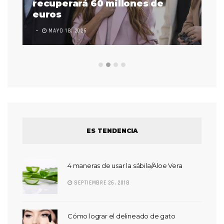
 a
recuperará 60 millones de
pr
euros
en
MAYO 18, 2026
L
ES TENDENCIA
4 maneras de usar la sábila/Aloe Vera
SEPTIEMBRE 26, 2018
Cómo lograr el delineado de gato