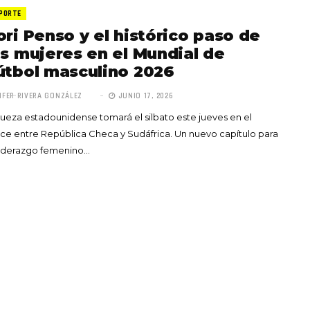
PORTE
ori Penso y el histórico paso de
as mujeres en el Mundial de
útbol masculino 2026
IFER RIVERA GONZÁLEZ
JUNIO 17, 2026
Totó la Momposina: el
jueza estadounidense tomará el silbato este jueves en el
adiós a la gran
ce entre República Checa y Sudáfrica. Un nuevo capítulo para
cantadora que llevó la
liderazgo femenino…
raíces colombianas al
mundo a través de su
tas», el nuevo
música
llo de Hendrix y
MAYO 21, 2026
un himno por la
de las mujeres
A COMMENT
FEBRERO 16, 2023