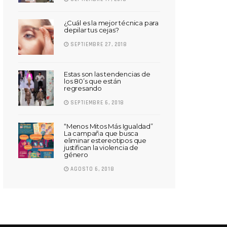
¿Cuál es la mejor técnica para
depilar tus cejas?
SEPTIEMBRE 27, 2018
Estas son las tendencias de
los 80’s que están
regresando
SEPTIEMBRE 6, 2018
“Menos Mitos Más Igualdad”
La campaña que busca
eliminar estereotipos que
justifican la violencia de
género
AGOSTO 6, 2018