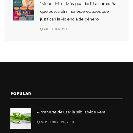
“Menos Mitos Más Igualdad” La campaña
que busca eliminar estereotipos que
justifican la violencia de género
AGOSTO 6, 2018
POPULAR
4 maneras de usar la sábila/Aloe Vera
SEPTIEMBRE 26, 2018