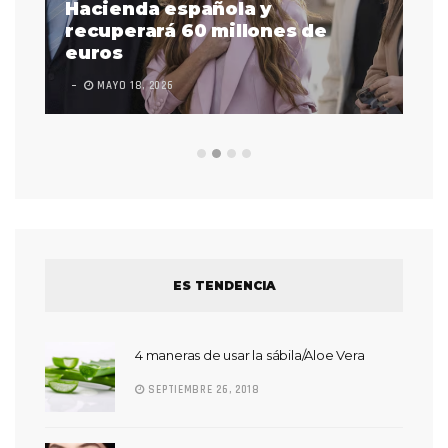
as
Hacienda española y
se
 a
recuperará 60 millones de
pr
euros
en
MAYO 18, 2026
L
ES TENDENCIA
4 maneras de usar la sábila/Aloe Vera
SEPTIEMBRE 26, 2018