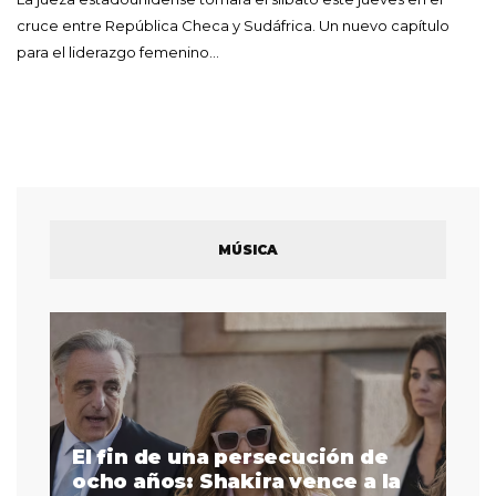
cruce entre República Checa y Sudáfrica. Un nuevo capítulo
para el liderazgo femenino…
MÚSICA
El fin de una persecución de
a
ocho años: Shakira vence a la
La