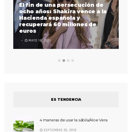
El fin de una persecución de
a
ocho años: Shakira vence a la
La
as
Hacienda española y
se
 a
recuperará 60 millones de
pr
euros
en
MAYO 18, 2026
L
ES TENDENCIA
4 maneras de usar la sábila/Aloe Vera
SEPTIEMBRE 26, 2018