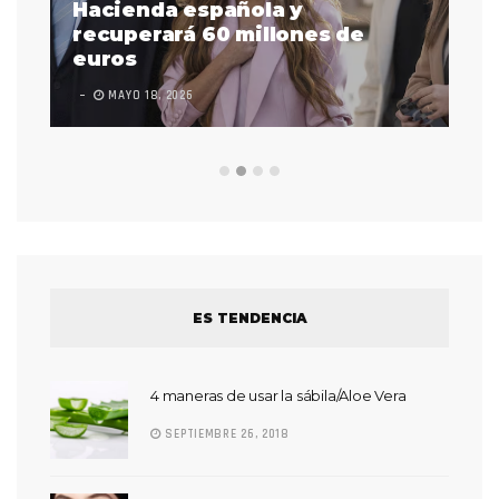
as
Hacienda española y
se
 a
recuperará 60 millones de
pr
euros
en
MAYO 18, 2026
L
ES TENDENCIA
4 maneras de usar la sábila/Aloe Vera
SEPTIEMBRE 26, 2018