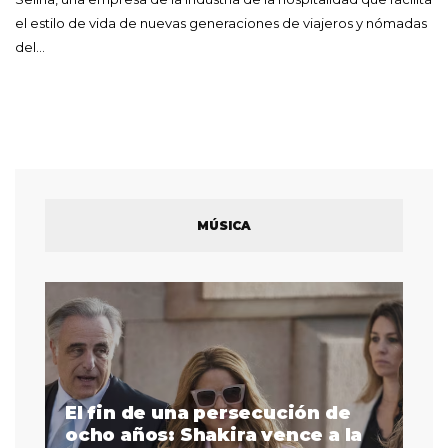
el estilo de vida de nuevas generaciones de viajeros y nómadas
del…
MÚSICA
El fin de una persecución de
a
ocho años: Shakira vence a la
La