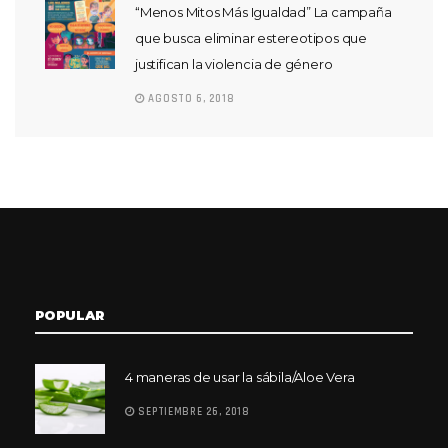
“Menos Mitos Más Igualdad” La campaña
que busca eliminar estereotipos que
justifican la violencia de género
AGOSTO 6, 2018
POPULAR
4 maneras de usar la sábila/Aloe Vera
SEPTIEMBRE 26, 2018