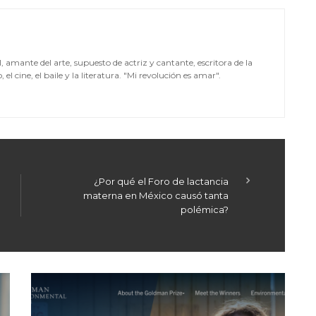
mante del arte, supuesto de actriz y cantante, escritora de la
el cine, el baile y la literatura. "Mi revolución es amar".
¿Por qué el Foro de lactancia
materna en México causó tanta
polémica?