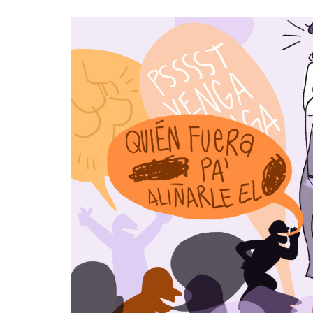
«Boni
senci