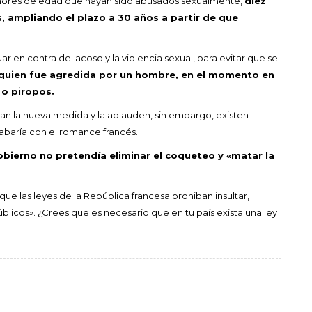
 menores de edad que hayan sido abusados sexualmente,
diez
, ampliando el plazo a 30 años a partir de que
ar en contra del acoso y la violencia sexual, para evitar que se
 quien fue agredida por un hombre, en el momento en
s o piropos.
an la nueva medida y la aplauden, sin embargo, existen
abaría con el romance francés.
bierno no pretendía eliminar el coqueteo y «matar la
que las leyes de la República francesa prohiban insultar,
blicos». ¿Crees que es necesario que en tu país exista una ley