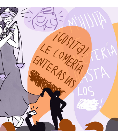
Totó la Momposina: el
adiós a la gran
cantadora que llevó la
raíces colombianas al
mundo a través de su
tas», el nuevo
música
llo de Hendrix y
MAYO 21, 2026