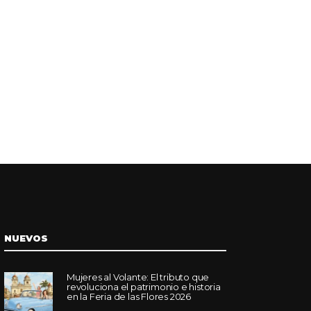
NUEVOS
Mujeres al Volante: El tributo que
revoluciona el patrimonio e historia
en la Feria de las Flores 2026