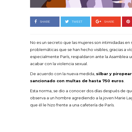
Goyo 
vida 
LEAVE 
SHARE
TWEET
SHARE
No es un secreto que las mujeres son intimidadas en s
problemáticas que se han hecho visibles, gracias a víd
especialmente París, respaldaron ante la Asamblea un
acabar con la violencia sexual.
De acuerdo con la nueva medida,
silbar y piropea
sancionado con multas de hasta 750 euros
.
Esta norma, se dio a conocer dos días después de que 
observa a un hombre agrediendo a la joven Marie Lag
que él le hizo frente a una cafetería de París.