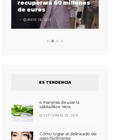
sorda en ac
recuperará 60 millones
Súper Bow
de euros
LEAVE A COMMEN
MAYO 18, 2026
ES TENDENCIA
4 maneras de usar la
sábila/Aloe Vera
SEPTIEMBRE 26, 2018
Cómo lograr el delineado de
gato fácilmente