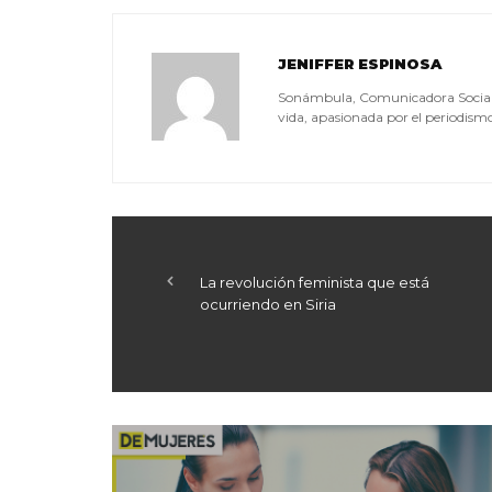
JENIFFER ESPINOSA
Sonámbula, Comunicadora Social, a
vida, apasionada por el periodismo, 
La revolución feminista que está
ocurriendo en Siria