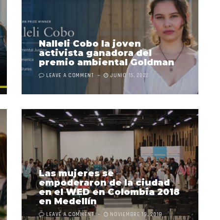
Nalleli Cobo la joven
activista ganadora del
premio ambiental Goldman
LEAVE A COMMENT
JUNIO 15, 2022
Las mujeres se
empoderaron de la ciudad
en el WED en Colombia 2018
en Medellín
LEAVE A COMMENT
NOVIEMBRE 19, 2018