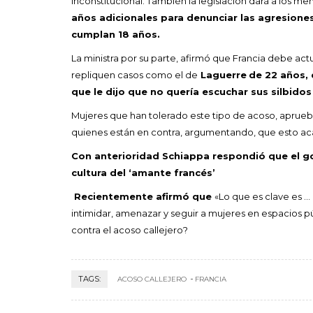
inconstitucional. También la legislación dará a los
años adicionales para denunciar las agresiones
cumplan 18 años.
La ministra por su parte, afirmó que Francia debe actu
repliquen casos como el de
Laguerre
de 22 años,
que le dijo que no quería escuchar sus silbido
Mujeres que han tolerado este tipo de acoso, aprueb
quienes están en contra, argumentando, que esto ac
Con anterioridad Schiappa respondió que el go
cultura del ‘amante francés’
R
ecientemente afirmó que
«Lo que es clave es … 
intimidar, amenazar y seguir a mujeres en espacios pú
contra el acoso callejero?
TAGS:
ACOSO CALLEJERO
FRANCIA