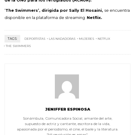
de la ONU para los refugiados (ACNUR).
‘
The Swimmers’, dirigida por Sally El Hosaini,
se encuentra
disponible en la plataforma de streaming
Netflix.
TAGS:
DEPORTISTAS
LAS NADADORAS
MUJERES
NETFLIX
THE SWIMMERS
JENIFFER ESPINOSA
Sonámbula, Comunicadora Social, amante del arte,
supuesto de actriz y cantante, escritora de la vida,
apasionada por el periodismo, el cine, el baile y la literatura.
"Mi revolución es amar".