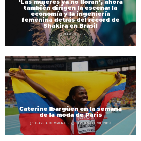
‘Las mujeres ya no lloran’, ahora
también dirigen la escena: la
economía y la ingeniería
femenina detrás del récord de
Shakira en Brasil
MAYO 18, 2026
Caterine Ibargüen en la semana
de la moda de Paris
LEAVE A COMMENT
SEPTIEMBRE 30, 2018