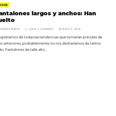
SHION
antalones largos y anchos: Han
uelto
JANDRA MARÍN
LEAVE A COMMENT
MAYO 9, 2018
supiéramos de todas las tendencias que tomarían prendas de
Totó la Momposina: el
s anteriores, probablemente no nos desharíamos de tantos
adiós a la gran
ks. Pantalones de talle alto,…
cantadora que llevó la
raíces colombianas al
mundo a través de su
tas», el nuevo
música
llo de Hendrix y
MAYO 21, 2026
un himno por la
de las mujeres
A COMMENT
FEBRERO 16, 2023