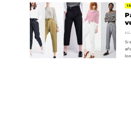
FA
P
v
ALE
Si 
año
loo
«Boni
senci
Goyo 
vida 
LEAVE 