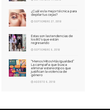
¿Cuál es la mejor técnica para
depilar tus cejas?
SEPTIEMBRE 27, 2018
Estas son las tendencias de
los 80’s que están
regresando
SEPTIEMBRE 6, 2018
“Menos Mitos Más Igualdad”
La campaña que busca
eliminar estereotipos que
justifican la violencia de
género
AGOSTO 6, 2018