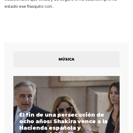
estado ese frasquito con…
MÚSICA
El fin de una persecución de
a
ocho años: Shakira vence a la
La
as
Hacienda española y
se