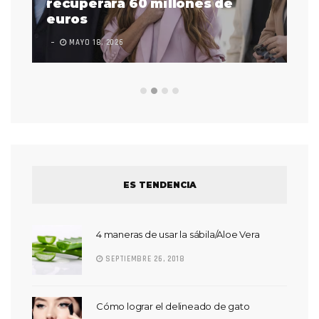
 a
recuperará 60 millones de
pr
euros
en
MAYO 18, 2026
L
ES TENDENCIA
4 maneras de usar la sábila/Aloe Vera
SEPTIEMBRE 26, 2018
Cómo lograr el delineado de gato