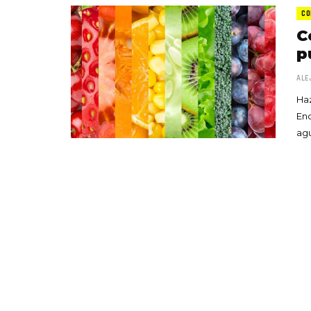
CO
C
p
ALE
Haz
Enc
agu
«Boni
senci
Goyo 
vida 
LEAVE 