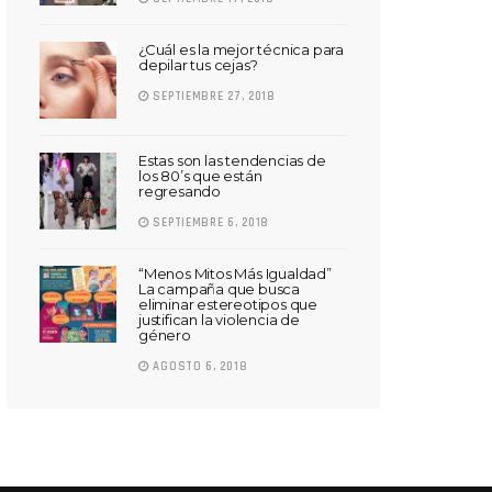
¿Cuál es la mejor técnica para
depilar tus cejas?
SEPTIEMBRE 27, 2018
Estas son las tendencias de
los 80’s que están
regresando
SEPTIEMBRE 6, 2018
“Menos Mitos Más Igualdad”
La campaña que busca
eliminar estereotipos que
justifican la violencia de
género
AGOSTO 6, 2018