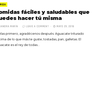
MIDA
omidas fáciles y saludables que
uedes hacer tú misma
JANDRA MARÍN
LEAVE A COMMENT
MAYO 29, 2018
las primero, agradécenos después. Aguacate triturado
Totó la Momposina: el
ima de lo que más te guste, tostadas, pan, galletas. El
adiós a la gran
acate es el rey de todas…
cantadora que llevó la
raíces colombianas al
mundo a través de su
tas», el nuevo
música
llo de Hendrix y
MAYO 21, 2026
un himno por la
de las mujeres
A COMMENT
FEBRERO 16, 2023