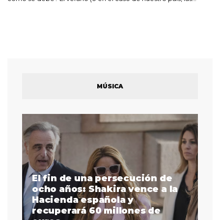
MÚSICA
El fin de una persecución de
a
ocho años: Shakira vence a la
La
as
Hacienda española y
se
 a
recuperará 60 millones de
pr