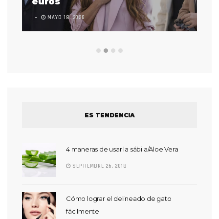
euros
en
MAYO 18, 2026
L
ES TENDENCIA
4 maneras de usar la sábila/Aloe Vera
SEPTIEMBRE 26, 2018
Cómo lograr el delineado de gato
fácilmente