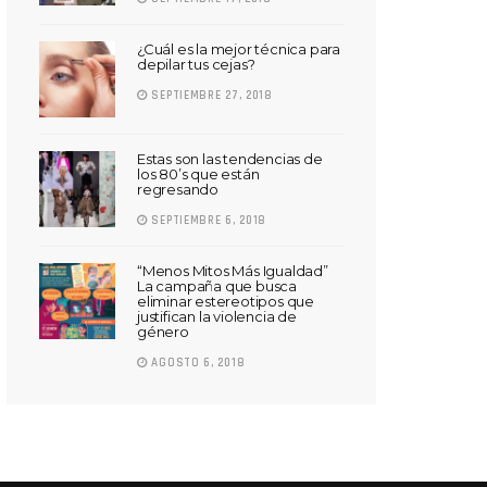
¿Cuál es la mejor técnica para
depilar tus cejas?
SEPTIEMBRE 27, 2018
Estas son las tendencias de
los 80’s que están
regresando
SEPTIEMBRE 6, 2018
“Menos Mitos Más Igualdad”
La campaña que busca
eliminar estereotipos que
justifican la violencia de
género
AGOSTO 6, 2018