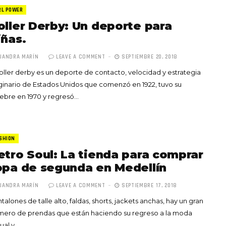
RL POWER
oller Derby: Un deporte para
iñas.
JANDRA MARÍN
LEAVE A COMMENT
SEPTIEMBRE 20, 2018
roller derby es un deporte de contacto, velocidad y estrategia
Totó la Momposina: el
ginario de Estados Unidos que comenzó en 1922, tuvo su
adiós a la gran
ebre en 1970 y regresó…
cantadora que llevó la
raíces colombianas al
mundo a través de su
tas», el nuevo
música
SHION
llo de Hendrix y
etro Soul: La tienda para comprar
MAYO 21, 2026
un himno por la
opa de segunda en Medellín
de las mujeres
JANDRA MARÍN
LEAVE A COMMENT
SEPTIEMBRE 17, 2018
A COMMENT
FEBRERO 16, 2023
talones de talle alto, faldas, shorts, jackets anchas, hay un gran
mero de prendas que están haciendo su regreso a la moda
ual y…