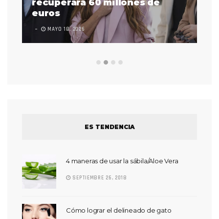
 a
recuperará 60 millones de
pr
euros
en
MAYO 18, 2026
L
ES TENDENCIA
4 maneras de usar la sábila/Aloe Vera
SEPTIEMBRE 26, 2018
Cómo lograr el delineado de gato