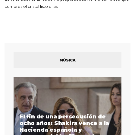
compres el cristal listo o las…
MÚSICA
El fin de una persecución de
a
ocho años: Shakira vence a la
La
as
Hacienda española y
se