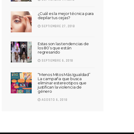
¿Cuál es la mejor técnica para
depilar tus cejas?
SEPTIEMBRE 27, 2018
Estas son las tendencias de
los 80’s que están
regresando
SEPTIEMBRE 6, 2018
“Menos Mitos Más Igualdad”
La campaña que busca
eliminar estereotipos que
justifican la violencia de
género
AGOSTO 6, 2018