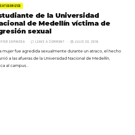
CATEGORIZED
studiante de la Universidad
acional de Medellín víctima de
gresión sexual
IFFER ESPINOSA
LEAVE A COMMENT
JULIO 30, 2018
Totó la Momposina: el
 mujer fue agredida sexualmente durante un atraco, el hecho
adiós a la gran
rrió a las afueras de la Universidad Nacional de Medellín,
cantadora que llevó la
rca al campus…
raíces colombianas al
mundo a través de su
tas», el nuevo
música
llo de Hendrix y
MAYO 21, 2026
un himno por la
de las mujeres
A COMMENT
FEBRERO 16, 2023