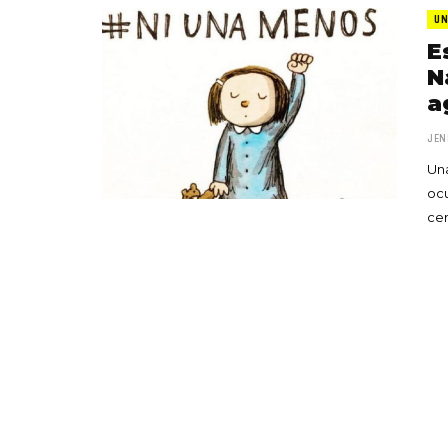
UN
E
N
a
JEN
Una
ocu
ce
«Boni
senci
Goyo 
vida 
LEAVE 