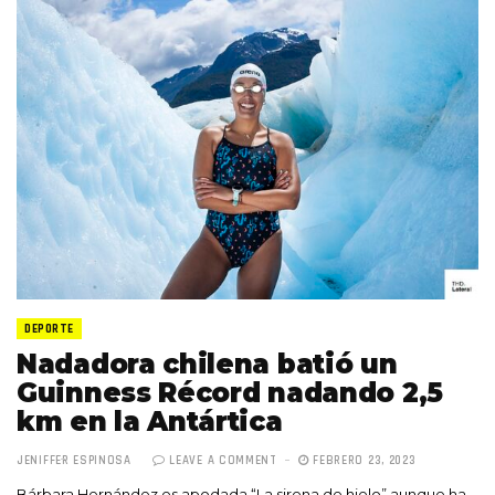
DEPORTE
Nadadora chilena batió un
Guinness Récord nadando 2,5
km en la Antártica
JENIFFER ESPINOSA
LEAVE A COMMENT
FEBRERO 23, 2023
Bárbara Hernández es apodada “La sirena de hielo” aunque ha