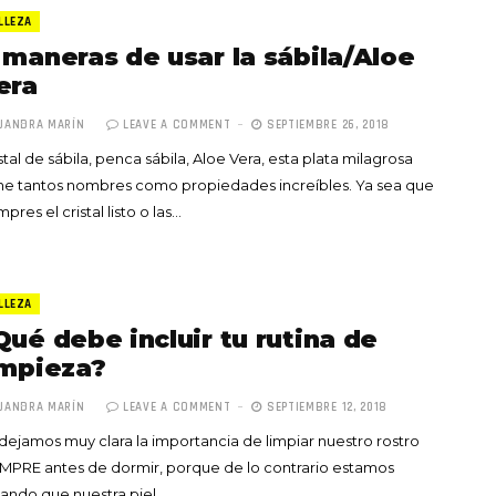
LLEZA
 maneras de usar la sábila/Aloe
era
JANDRA MARÍN
LEAVE A COMMENT
SEPTIEMBRE 26, 2018
stal de sábila, penca sábila, Aloe Vera, esta plata milagrosa
Totó la Momposina: el
ne tantos nombres como propiedades increíbles. Ya sea que
adiós a la gran
pres el cristal listo o las…
cantadora que llevó la
raíces colombianas al
mundo a través de su
tas», el nuevo
música
LLEZA
llo de Hendrix y
Qué debe incluir tu rutina de
MAYO 21, 2026
un himno por la
impieza?
de las mujeres
JANDRA MARÍN
LEAVE A COMMENT
SEPTIEMBRE 12, 2018
A COMMENT
FEBRERO 16, 2023
dejamos muy clara la importancia de limpiar nuestro rostro
MPRE antes de dormir, porque de lo contrario estamos
ando que nuestra piel…