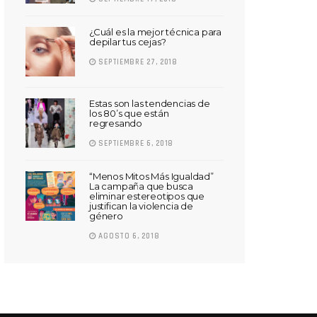
¿Cuál es la mejor técnica para
depilar tus cejas?
SEPTIEMBRE 27, 2018
Estas son las tendencias de
los 80’s que están
regresando
SEPTIEMBRE 6, 2018
“Menos Mitos Más Igualdad”
La campaña que busca
eliminar estereotipos que
justifican la violencia de
género
AGOSTO 6, 2018