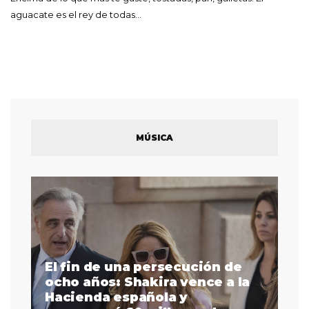
aguacate es el rey de todas…
MÚSICA
El fin de una persecución de
a
ocho años: Shakira vence a la
La
as
Hacienda española y
se