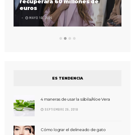
 a
recuperará 60 millones de
pr
euros
en
MAYO 18, 2026
L
ES TENDENCIA
4 maneras de usar la sábila/Aloe Vera
SEPTIEMBRE 26, 2018
Cómo lograr el delineado de gato