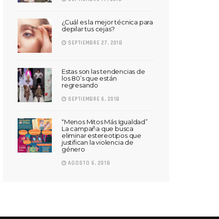
¿Cuál es la mejor técnica para
depilar tus cejas?
SEPTIEMBRE 27, 2018
Estas son las tendencias de
los 80’s que están
regresando
SEPTIEMBRE 6, 2018
“Menos Mitos Más Igualdad”
La campaña que busca
eliminar estereotipos que
justifican la violencia de
género
AGOSTO 6, 2018