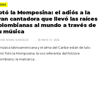
SICA
otó la Momposina: el adiós a la
ran cantadora que llevó las raíces
olombianas al mundo a través de
u música
Totó la Momposina: el
IFER RIVERA GONZÁLEZ
MAYO 21, 2026
adiós a la gran
música latinoamericana y el alma del Caribe están de luto.
cantadora que llevó la
ió Totó la Momposina, la voz referente del folclore
raíces colombianas al
ombiano, la matriarca…
mundo a través de su
tas», el nuevo
música
llo de Hendrix y
MAYO 21, 2026
un himno por la
de las mujeres
A COMMENT
FEBRERO 16, 2023