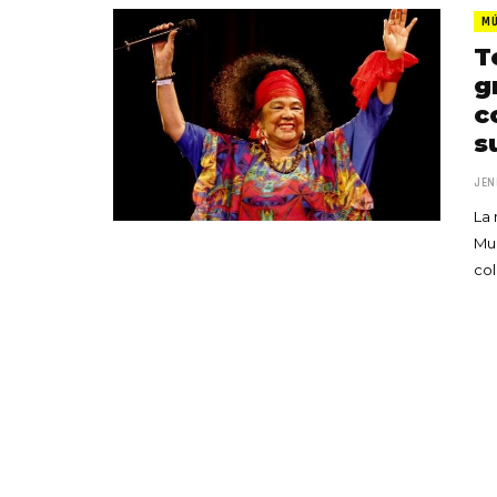
MÚ
T
g
c
s
JEN
La 
Mur
col
«Boni
senci
Goyo 
vida 
LEAVE 