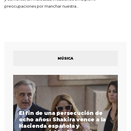
preocupaciones por manchar nuestra…
MÚSICA
El fin de una persecución de
a
ocho años: Shakira vence a la
La
as
Hacienda española y
se