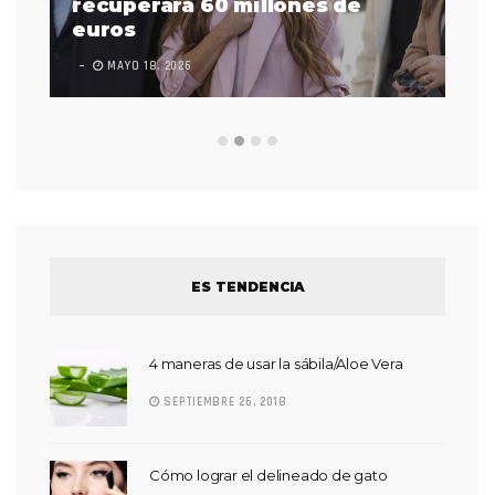
 a
recuperará 60 millones de
pr
euros
en
MAYO 18, 2026
L
ES TENDENCIA
4 maneras de usar la sábila/Aloe Vera
SEPTIEMBRE 26, 2018
Cómo lograr el delineado de gato