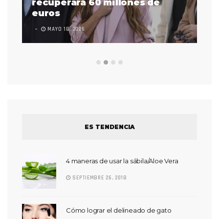
 a
recuperará 60 millones de
pr
euros
en
MAYO 18, 2026
L
ES TENDENCIA
4 maneras de usar la sábila/Aloe Vera
SEPTIEMBRE 26, 2018
Cómo lograr el delineado de gato