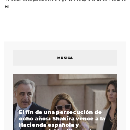
es…
MÚSICA
El fin de una persecución de
a
ocho años: Shakira vence a la
La
as
Hacienda española y
se