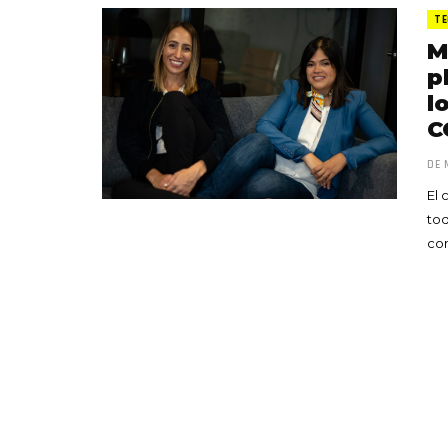
TE
M
p
l
C
DE 
El 
tod
co
«Boni
senci
Goyo 
vida 
LEAVE 