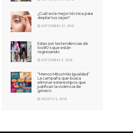
¿Cuál es la mejor técnica para
depilar tus cejas?
SEPTIEMBRE 27, 2018
Estas son las tendencias de
los 80’s que están
regresando
SEPTIEMBRE 6, 2018
“Menos Mitos Más Igualdad”
La campaña que busca
eliminar estereotipos que
justifican la violencia de
género
AGOSTO 6, 2018