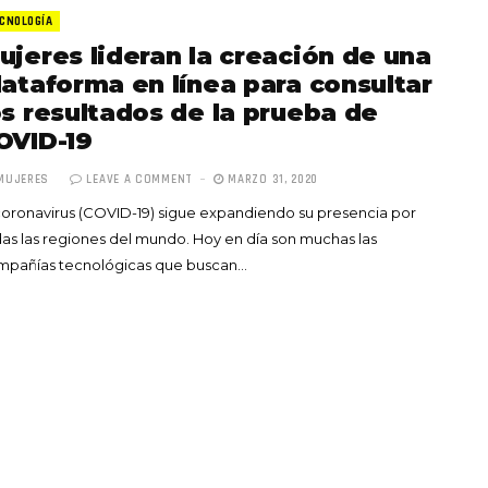
CNOLOGÍA
ujeres lideran la creación de una
lataforma en línea para consultar
os resultados de la prueba de
OVID-19
Totó la Momposina: el
MUJERES
LEAVE A COMMENT
MARZO 31, 2020
adiós a la gran
coronavirus (COVID-19) sigue expandiendo su presencia por
cantadora que llevó la
as las regiones del mundo. Hoy en día son muchas las
raíces colombianas al
mpañías tecnológicas que buscan…
mundo a través de su
tas», el nuevo
música
llo de Hendrix y
MAYO 21, 2026
un himno por la
de las mujeres
A COMMENT
FEBRERO 16, 2023