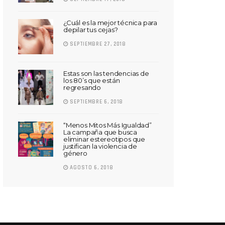
¿Cuál es la mejor técnica para
depilar tus cejas?
SEPTIEMBRE 27, 2018
Estas son las tendencias de
los 80’s que están
regresando
SEPTIEMBRE 6, 2018
“Menos Mitos Más Igualdad”
La campaña que busca
eliminar estereotipos que
justifican la violencia de
género
AGOSTO 6, 2018