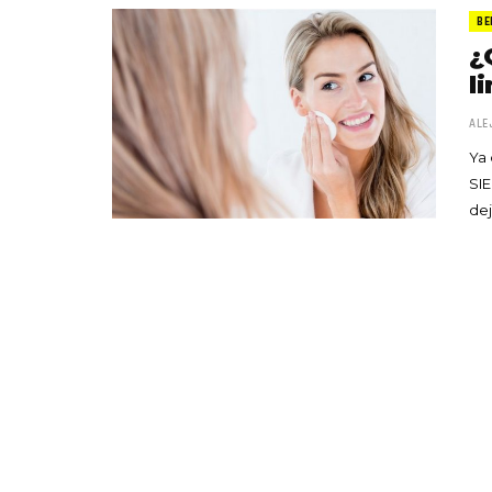
BE
¿
l
ALE
Ya 
SIE
dej
«Boni
senci
Goyo 
vida 
LEAVE 