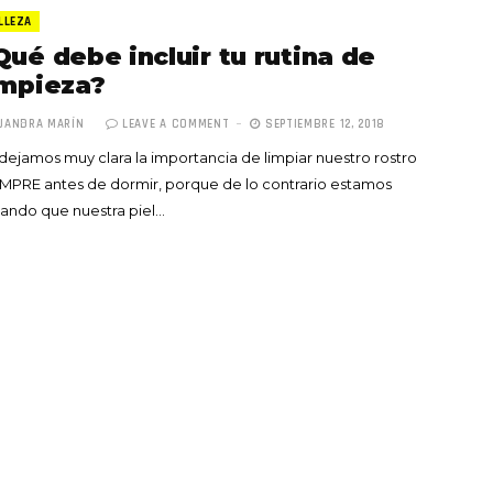
LLEZA
Qué debe incluir tu rutina de
impieza?
JANDRA MARÍN
LEAVE A COMMENT
SEPTIEMBRE 12, 2018
dejamos muy clara la importancia de limpiar nuestro rostro
Totó la Momposina: el
MPRE antes de dormir, porque de lo contrario estamos
adiós a la gran
ando que nuestra piel…
cantadora que llevó la
raíces colombianas al
mundo a través de su
tas», el nuevo
música
llo de Hendrix y
MAYO 21, 2026
un himno por la
de las mujeres
A COMMENT
FEBRERO 16, 2023