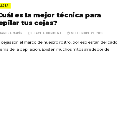
LLEZA
Cuál es la mejor técnica para
epilar tus cejas?
JANDRA MARÍN
LEAVE A COMMENT
SEPTIEMBRE 27, 2018
 cejas son el marco de nuestro rostro, por eso es tan delicado
Totó la Momposina: el
tema de la depilación. Existen muchos mitos alrededor de…
adiós a la gran
cantadora que llevó la
raíces colombianas al
mundo a través de su
tas», el nuevo
música
llo de Hendrix y
MAYO 21, 2026
un himno por la
de las mujeres
A COMMENT
FEBRERO 16, 2023