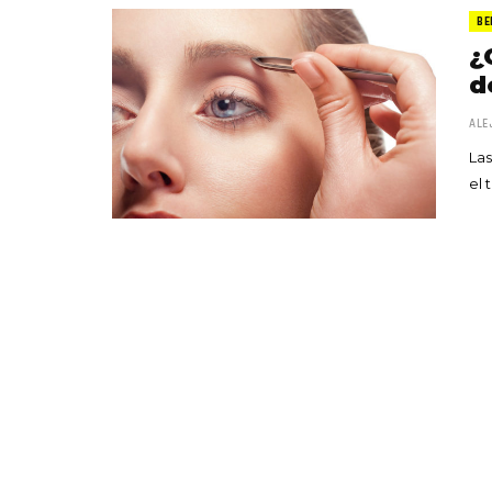
BE
¿
d
ALE
Las
el 
«Boni
senci
Goyo 
vida 
LEAVE 