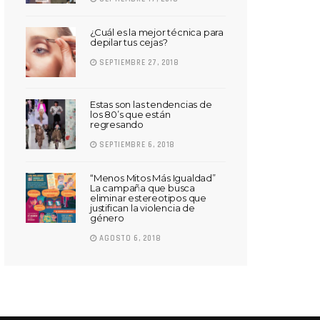
¿Cuál es la mejor técnica para
depilar tus cejas?
SEPTIEMBRE 27, 2018
Estas son las tendencias de
los 80’s que están
regresando
SEPTIEMBRE 6, 2018
“Menos Mitos Más Igualdad”
La campaña que busca
eliminar estereotipos que
justifican la violencia de
género
AGOSTO 6, 2018