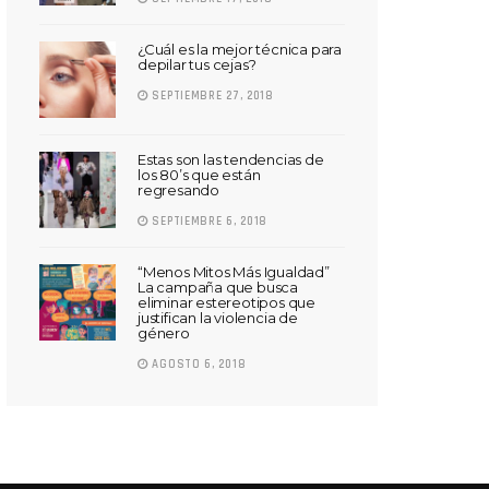
¿Cuál es la mejor técnica para
depilar tus cejas?
SEPTIEMBRE 27, 2018
Estas son las tendencias de
los 80’s que están
regresando
SEPTIEMBRE 6, 2018
“Menos Mitos Más Igualdad”
La campaña que busca
eliminar estereotipos que
justifican la violencia de
género
AGOSTO 6, 2018