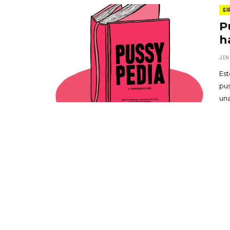
GI
P
h
JEN
Es
pus
una
«Boni
senci
Goyo 
vida 
LEAVE 