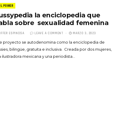
RL POWER
ussypedia la enciclopedia que
abla sobre sexualidad femenina
IFFER ESPINOSA
LEAVE A COMMENT
MARZO 3, 2023
te proyecto se autodenomina como la enciclopedia de
Totó la Momposina: el
sies, bilingüe, gratuita e inclusiva. Creada por dos mujeres,
adiós a la gran
 ilustradora mexicana y una periodista…
cantadora que llevó la
raíces colombianas al
mundo a través de su
tas», el nuevo
música
llo de Hendrix y
MAYO 21, 2026
un himno por la
de las mujeres
A COMMENT
FEBRERO 16, 2023